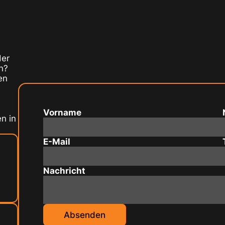
der
n?
en
Vorname
n in
E-Mail
Nachricht